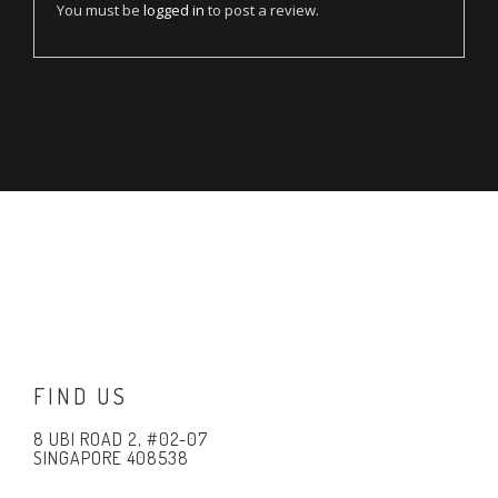
You must be
logged in
to post a review.
FIND US
8 UBI ROAD 2, #02-07
SINGAPORE 408538